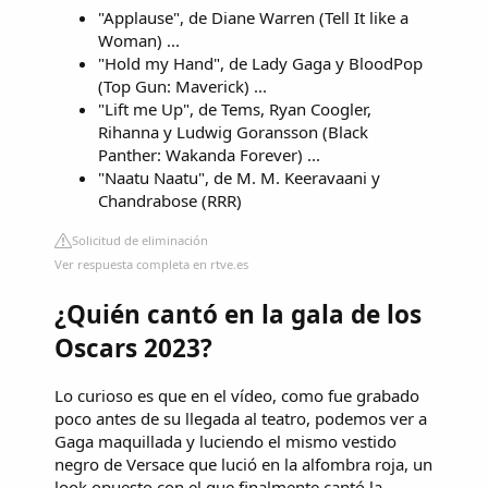
"Applause", de Diane Warren (Tell It like a
Woman) ...
"Hold my Hand", de Lady Gaga y BloodPop
(Top Gun: Maverick) ...
"Lift me Up", de Tems, Ryan Coogler,
Rihanna y Ludwig Goransson (Black
Panther: Wakanda Forever) ...
"Naatu Naatu", de M. M. Keeravaani y
Chandrabose (RRR)
Solicitud de eliminación
Ver respuesta completa en rtve.es
¿Quién cantó en la gala de los
Oscars 2023?
Lo curioso es que en el vídeo, como fue grabado
poco antes de su llegada al teatro, podemos ver a
Gaga maquillada y luciendo el mismo vestido
negro de Versace que lució en la alfombra roja, un
look opuesto con el que finalmente cantó la