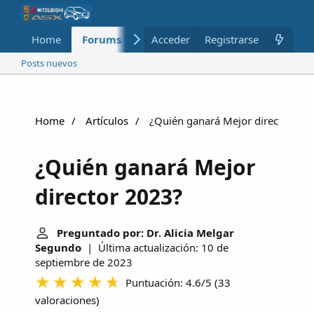
Home
Forums
Nuevo
Acceder
Registrarse
Miembros
Posts nuevos
Home
Artículos
¿Quién ganará Mejor director 20
¿Quién ganará Mejor
director 2023?
Preguntado por: Dr. Alicia Melgar
Segundo
| Última actualización: 10 de
septiembre de 2023
Puntuación: 4.6/5
(
33
valoraciones
)