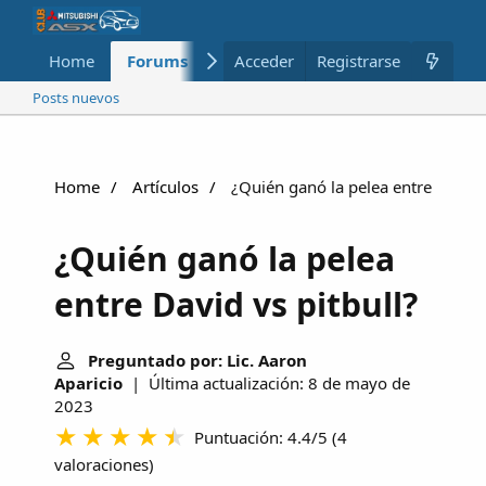
Home
Forums
Nuevo
Acceder
Registrarse
Miembros
Posts nuevos
Home
Artículos
¿Quién ganó la pelea entre David v
¿Quién ganó la pelea
entre David vs pitbull?
Preguntado por: Lic. Aaron
Aparicio
| Última actualización: 8 de mayo de
2023
Puntuación: 4.4/5
(
4
valoraciones
)