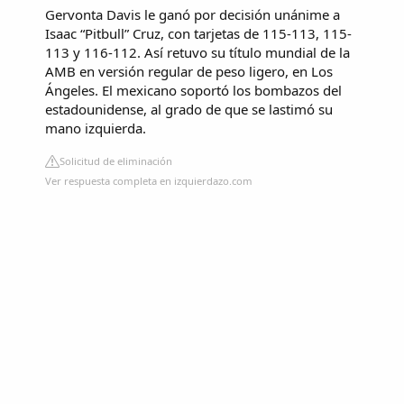
Gervonta Davis le ganó por decisión unánime a
Isaac “Pitbull” Cruz, con tarjetas de 115-113, 115-
113 y 116-112. Así retuvo su título mundial de la
AMB en versión regular de peso ligero, en Los
Ángeles. El mexicano soportó los bombazos del
estadounidense, al grado de que se lastimó su
mano izquierda.
Solicitud de eliminación
Ver respuesta completa en izquierdazo.com