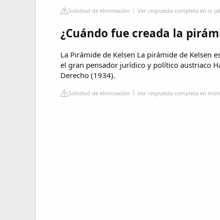
Solicitud de eliminación
Ver respuesta completa en sc.ja
¿Cuándo fue creada la pirám
La Pirámide de Kelsen La pirámide de Kelsen es
el gran pensador jurídico y político austriaco 
Derecho (1934).
Solicitud de eliminación
Ver respuesta completa en mon