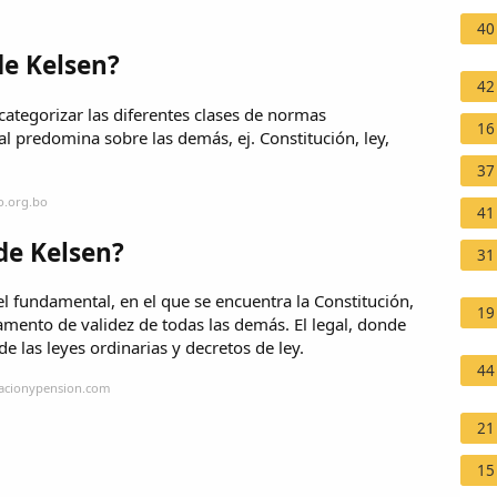
40
de Kelsen?
42
categorizar las diferentes clases de normas
16
al predomina sobre las demás, ej. Constitución, ley,
37
o.org.bo
41
de Kelsen?
31
vel fundamental, en el que se encuentra la Constitución,
19
ento de validez de todas las demás. El legal, donde
de las leyes ordinarias y decretos de ley.
44
lacionypension.com
21
15