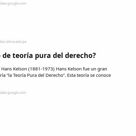
slate.google.com
stas.ulima.edu.pe
 de teoría pura del derecho?
5) Hans Kelson (1881-1973) Hans Kelson fue un gran
oría “la Teoría Pura del Derecho”. Esta teoría se conoce
slate.google.com