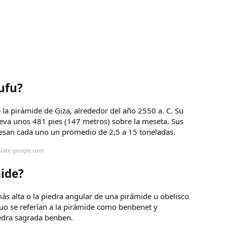
ufu?
la pirámide de Giza, alrededor del año 2550 a. C. Su
leva unos 481 pies (147 metros) sobre la meseta. Sus
esan cada uno un promedio de 2,5 a 15 toneladas.
slate.google.com
ide?
ás alta o la piedra angular de una pirámide u obelisco
guo se referían a la pirámide como benbenet y
iedra sagrada benben.