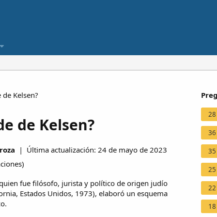
 de Kelsen?
Preg
28
de de Kelsen?
36
roza
| Última actualización: 24 de mayo de 2023
35
aciones
)
25
quien fue filósofo, jurista y político de origen judío
22
fornia, Estados Unidos, 1973), elaboró un esquema
co.
18