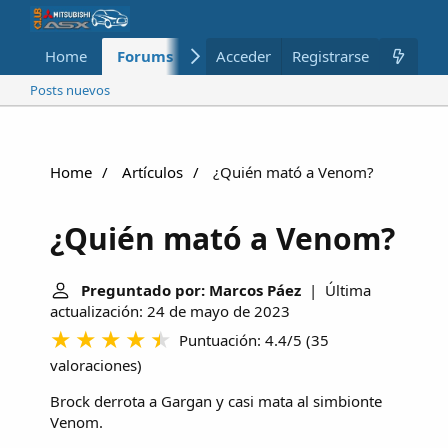
Home
Forums
Nuevo
Acceder
Registrarse
Miembros
Posts nuevos
Home
Artículos
¿Quién mató a Venom?
¿Quién mató a Venom?
Preguntado por: Marcos Páez
| Última
actualización: 24 de mayo de 2023
Puntuación: 4.4/5
(
35
valoraciones
)
Brock derrota a Gargan y casi mata al simbionte
Venom.