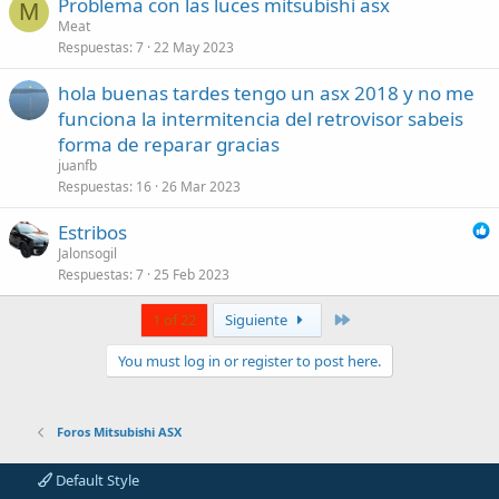
Problema con las luces mitsubishi asx
M
Meat
Respuestas
7
22 May 2023
hola buenas tardes tengo un asx 2018 y no me
funciona la intermitencia del retrovisor sabeis
forma de reparar gracias
juanfb
Respuestas
16
26 Mar 2023
Estribos
Jalonsogil
Respuestas
7
25 Feb 2023
Last
1 of 22
Siguiente
You must log in or register to post here.
Foros Mitsubishi ASX
Default Style