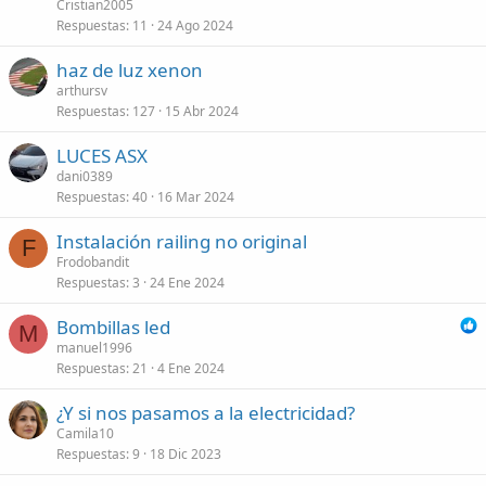
Cristian2005
Respuestas
11
24 Ago 2024
haz de luz xenon
arthursv
Respuestas
127
15 Abr 2024
LUCES ASX
dani0389
Respuestas
40
16 Mar 2024
Instalación railing no original
F
Frodobandit
Respuestas
3
24 Ene 2024
Bombillas led
M
manuel1996
Respuestas
21
4 Ene 2024
¿Y si nos pasamos a la electricidad?
Camila10
Respuestas
9
18 Dic 2023