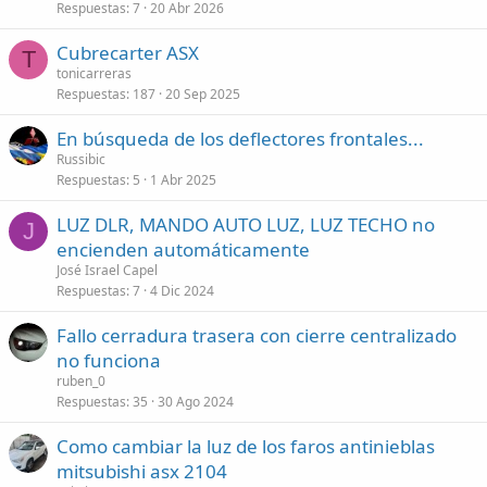
Respuestas
7
20 Abr 2026
Cubrecarter ASX
T
tonicarreras
Respuestas
187
20 Sep 2025
En búsqueda de los deflectores frontales...
Russibic
Respuestas
5
1 Abr 2025
LUZ DLR, MANDO AUTO LUZ, LUZ TECHO no
J
encienden automáticamente
José Israel Capel
Respuestas
7
4 Dic 2024
Fallo cerradura trasera con cierre centralizado
no funciona
ruben_0
Respuestas
35
30 Ago 2024
Como cambiar la luz de los faros antinieblas
mitsubishi asx 2104