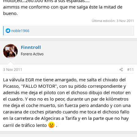
motor,etc..260.000 kms a sus espaldas....
aimmss me conformo con que me salga éste la mitad de
bueno.
Última edición:
3 Nov 2011
R
noble1966
e
a
c
Finntroll
t
Forero Activo
i
o
n
s
3 Nov 2011
#11
:
La válvula EGR me tiene amargado, me salta el chivato del
Picasso, "FALLO MOTOR", con su pitido correspondiente y
además me deja el piloto con el dichoso dibujo del motor en
el cuadro. Y eso no es lo peor, durante un par de kilómetros
me deja el coche muerto, sin fuerza pero andando y con una
caravana de coches pitando cuando me toca el dichoso fallo
en la carretera de Algeciras a Tarifa y en la parte que no hay
carril de tráfico lento
.