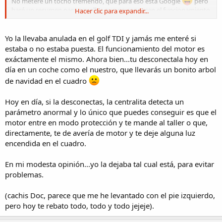
No meteré un tocho tremendo, que para eso está Google
pero
haré un resumen para aquellos que no conozcan el funcionamiento
Hacer clic para expandir...
de estos elementos.
Las válvulas EGR (siglas que vienen del inglés
exhaust gas
Yo la llevaba anulada en el golf TDI y jamás me enteré si
recirculation
) son, como su nombre lo indica, válvulas de
estaba o no estaba puesta. El funcionamiento del motor es
recirculación de gases de escape.
exáctamente el mismo. Ahora bien...tu desconectala hoy en
día en un coche como el nuestro, que llevarás un bonito arbol
Cómo funcionan?
de navidad en el cuadro
Pues muy simple, en el momento que estas válvulas se abren al
terminar la combustión, dejan pasar parte de los gases quemados
hacia el colector de escape para que sean eliminados, pero parte de
Hoy en día, si la desconectas, la centralita detecta un
esos gases, se "reintroducen" en el colector de admisión para que
parámetro anormal y lo único que puedes conseguir es que el
vuelvan a quemarse, con lo que se disminuye la cantidad de
motor entre en modo protección y te mande al taller o que,
partículas contaminantes que se emiten a la atmósfera.
directamente, te de avería de motor y te deje alguna luz
Se entiende bien, no?
encendida en el cuadro.
Ahora bien, las ventajas de este sistema, según los fabricantes es:
1- Disminuye la contaminación
En mi modesta opinión...yo la dejaba tal cual está, para evitar
2- Prolonga la vida del DPF (porque debe "atrapar" menos partículas
problemas.
3- Se refrigera el sistema de válvulas y
4- Se disminuye la densidad de la mezcla de aire-carburante y la
(cachis Doc, parece que me he levantado con el pie izquierdo,
temperatura de combustión de la misma, con lo que el
pero hoy te rebato todo, todo y todo jejeje).
autoencendido del diésel (y su cascabeleo) disminuye