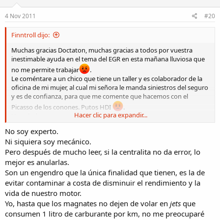
4 Nov 2011
#20
Finntroll dijo:
Muchas gracias Doctaton, muchas gracias a todos por vuestra
inestimable ayuda en el tema del EGR en esta mañana lluviosa que
no me permite trabajar
.
Le coméntare a un chico que tiene un taller y es colaborador de la
oficina de mi mujer, al cual mi señora le manda siniestros del seguro
y es de confianza, para que me comente que hacemos con el
Picasso de los conones. Putos HDI
.
Hacer clic para expandir...
Un saludo.
No soy experto.
Ni siquiera soy mecánico.
Pero después de mucho leer, si la centralita no da error, lo
mejor es anularlas.
Son un engendro que la única finalidad que tienen, es la de
evitar contaminar a costa de disminuir el rendimiento y la
vida de nuestro motor.
Yo, hasta que los magnates no dejen de volar en
jets
que
consumen 1 litro de carburante por km, no me preocuparé