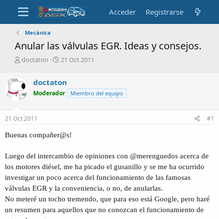
Acceder
Registrarse
Mecánica
Anular las válvulas EGR. Ideas y consejos.
A
F
doctaton
21 Oct 2011
u
e
t
c
doctaton
o
h
Moderador
Miembro del equipo
r
a
d
e
21 Oct 2011
#1
i
n
Buenas compañer@s!
i
c
i
Luego del intercambio de opiniones con @merenguedos acerca de
o
los motores diésel, me ha picado el gusanillo y se me ha ocurrido
investigar un poco acerca del funcionamiento de las famosas
válvulas EGR y la conveniencia, o no, de anularlas.
No meteré un tocho tremendo, que para eso está Google, pero haré
un resumen para aquellos que no conozcan el funcionamiento de