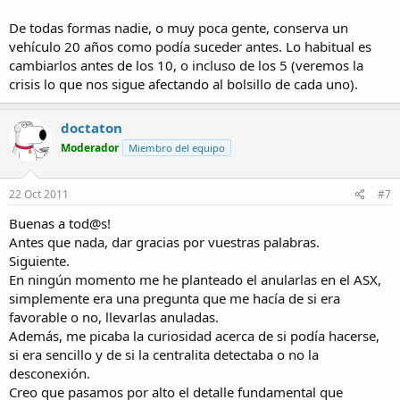
nitrógeno pero también reduce las prestaciones del motor.
De todas formas nadie, o muy poca gente, conserva un
Por todo lo dicho anteriormente, mucha gente con motores TDi o
vehículo 20 años como podía suceder antes. Lo habitual es
HDI ha considerado que la contaminación no les importa un
cambiarlos antes de los 10, o incluso de los 5 (veremos la
pimiento o que no es su problema, y que son más las contras que
crisis lo que nos sigue afectando al bolsillo de cada uno).
los pros de tener este sistema y ha decidido anular las EGR.
Lo poco que he podido sacar en claro es que:
1- no mejora la potencia del motor,
doctaton
2- se ensucia mucho menos el sistema de admisión
Moderador
Miembro del equipo
3- disminuye algo el consumo y
4- mejora las prestaciones del motor en regímenes medios.
22 Oct 2011
#7
Por lo visto, anularlas, es sencillo, pero en algunos coches puede dar
error la centralita.
Buenas a tod@s!
Antes que nada, dar gracias por vuestras palabras.
Bueno, luego del tocho infumable, pregunto:
Siguiente.
Alguien ha anulado las válvulas en el ASX? (imagino que no)
En ningún momento me he planteado el anularlas en el ASX,
Creéis que vale la pena? (imagino que puede ser)
simplemente era una pregunta que me hacía de si era
favorable o no, llevarlas anuladas.
Si no llegamos a ningún sitio con este post, por lo menos espero
Además, me picaba la curiosidad acerca de si podía hacerse,
que a alguien le haya interesado el tema...
si era sencillo y de si la centralita detectaba o no la
Saludos!
desconexión.
Creo que pasamos por alto el detalle fundamental que