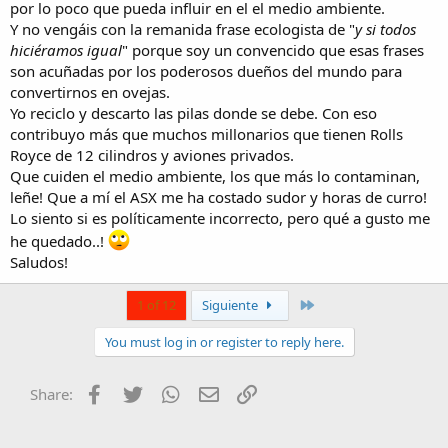
por lo poco que pueda influir en el el medio ambiente.
Y no vengáis con la remanida frase ecologista de "
y si todos
hiciéramos igual
" porque soy un convencido que esas frases
son acuñadas por los poderosos dueños del mundo para
convertirnos en ovejas.
Yo reciclo y descarto las pilas donde se debe. Con eso
contribuyo más que muchos millonarios que tienen Rolls
Royce de 12 cilindros y aviones privados.
Que cuiden el medio ambiente, los que más lo contaminan,
leñe! Que a mí el ASX me ha costado sudor y horas de curro!
Lo siento si es políticamente incorrecto, pero qué a gusto me
he quedado..!
Saludos!
Last
1 of 12
Siguiente
You must log in or register to reply here.
Facebook
Twitter
WhatsApp
E-mail
Enlace
Share: