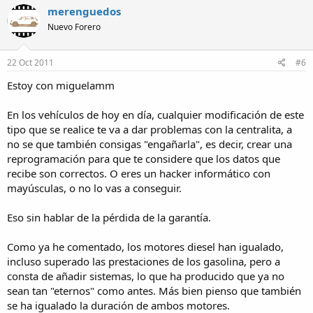
Hasta aquí... todo bien.
merenguedos
Entonces... cuál es el problema.
Nuevo Forero
Según he estado mirando... varios. Por empezar, se "reintroducen"
al sistema de admisión, gases ya quemados, con lo que, con el
tiempo, se acumula carbonilla y diésel ya quemado, en las paredes
22 Oct 2011
#6
del colector de admisión, válvulas de admisión y cámara de
combustión. Por otra parte, la "calidad del aire" que regresa por las
Estoy con miguelamm
válvulas EGR, es muy inferior a la que ingresa sin ellas (totalmente
limpio y calentito
), por lo que la combustión que se produce, es
En los vehículos de hoy en día, cualquier modificación de este
menos potente e incompleta, lo que produciría un aumento del
tipo que se realice te va a dar problemas con la centralita, a
consumo de combustible.
no se que también consigas "engañarla", es decir, crear una
reprogramación para que te considere que los datos que
Casi nada, no?
Cabe aclarar, que este sistema, solo funciona en regímenes de
recibe son correctos. O eres un hacker informático con
motor bajos o medios, porque con el motor a pleno rendimiento, el
mayúsculas, o no lo vas a conseguir.
sistema se anula, permitiendo la entrada de "aire limpio" para
optimizar la combustión.
Eso sin hablar de la pérdida de la garantía.
Por qué? Porque cuando el motor gira a bajo o medio régimen o en
cargas parciales mantenidas, la válvula EGR se abre y deja pasar un
Como ya he comentado, los motores diesel han igualado,
porcentaje de gases de escape hacia el colector de admisión. Estos
gases de escape, como he dicho antes, tienen un bajo contenido de
incluso superado las prestaciones de los gasolina, pero a
oxígeno y por tanto no pueden reaccionar en la cámara de
consta de añadir sistemas, lo que ha producido que ya no
combustión. Al producirse la explosión, solamente se quema el
sean tan "eternos" como antes. Más bien pienso que también
combustible de una parte de la cámara, por lo que se genera menos
se ha igualado la duración de ambos motores.
calor. La menor temperatura dificulta la aparición de los óxidos de