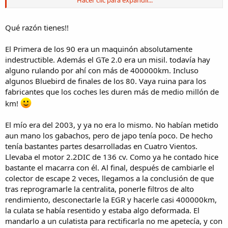
y el ABS no llevaba.
lo sigo viendo porque me lo compró un compi y tan contento....A/A
de origen sin cargar nunca y enfría como un demonio,elevalunas y
Qué razón tienes!!
cierre irrompibles,CERO averías de motor,etc..260.000 kms a sus
espaldas....
El Primera de los 90 era un maquinón absolutamente
aimmss me conformo con que me salga éste la mitad de bueno.
indestructible. Además el GTe 2.0 era un misil. todavía hay
alguno rulando por ahí con más de 400000km. Incluso
algunos Bluebird de finales de los 80. Vaya ruina para los
fabricantes que los coches les duren más de medio millón de
km!
El mío era del 2003, y ya no era lo mismo. No habían metido
aun mano los gabachos, pero de japo tenía poco. De hecho
tenía bastantes partes desarrolladas en Cuatro Vientos.
Llevaba el motor 2.2DIC de 136 cv. Como ya he contado hice
bastante el macarra con él. Al final, después de cambiarle el
colector de escape 2 veces, llegamos a la conclusión de que
tras reprogramarle la centralita, ponerle filtros de alto
rendimiento, desconectarle la EGR y hacerle casi 400000km,
la culata se había resentido y estaba algo deformada. El
mandarlo a un culatista para rectificarla no me apetecía, y con