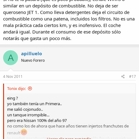
similar en un depósito de combustible. No deja de ser
queroseno JET 1. Como lleva detergentes deja el circuito de
combustible como una patena, incluidos los filtros. No es una
mala práctica cada ciertos km, y es inofensivo. El coche
andará igual. Durante el consumo de ese depósito sólo
notarás que gasta un poco más.
apilluelo
A
Nuevo Forero
4 Nov 2011
#17
Tonix dijo:
eing ?
yo también tenía un Primera..
me salió cojonudo..
un tanque irrompible...
pero era Nissan 100% del año 97
no como los de ahora que hace años tienen injertos franchutes de
renault
lo cambié por aburrimiento y por seguridad...sólo llevaba un airbag
Hacer clic para expandir...