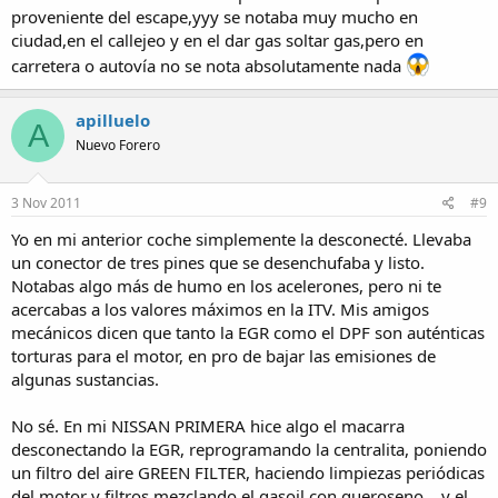
proveniente del escape,yyy se notaba muy mucho en
ciudad,en el callejeo y en el dar gas soltar gas,pero en
carretera o autovía no se nota absolutamente nada
apilluelo
A
Nuevo Forero
3 Nov 2011
#9
Yo en mi anterior coche simplemente la desconecté. Llevaba
un conector de tres pines que se desenchufaba y listo.
Notabas algo más de humo en los acelerones, pero ni te
acercabas a los valores máximos en la ITV. Mis amigos
mecánicos dicen que tanto la EGR como el DPF son auténticas
torturas para el motor, en pro de bajar las emisiones de
algunas sustancias.
No sé. En mi NISSAN PRIMERA hice algo el macarra
desconectando la EGR, reprogramando la centralita, poniendo
un filtro del aire GREEN FILTER, haciendo limpiezas periódicas
del motor y filtros mezclando el gasoil con queroseno... y el