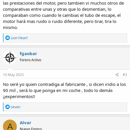
las prestaciones del motor, pero tambien vi muchos otros de
comparativas entre unas y otras que lo desmentian, lo
comparaban como cuando le cambias el tubo de escape, el
motor hará mas ruido o ruido diferente, pero tirar, tira lo
mismo.
R
Lion Heart
e
a
c
fgaobar
t
Forero Activo
i
o
n
s
10 May 2025
#3
:
No seré yo quien contradiga al fabricante , si dicen iridio a los
90 mil , será lo que ponga en mi coche , todo lo demás
¡¡experimentos!!
R
seven
e
a
c
Alvar
A
t
Nuevo Forero
i