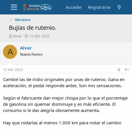
Acceder
Registrarse
Mecánica
Bujías de rutenio.
A
F
Alvar
12 Abr 2025
u
e
t
c
Alvar
A
o
h
Nuevo Forero
r
a
d
e
12 Abr 2025
#1
i
n
Cambié las de iridio originales por unas de rutenio. Gana en
i
aceleración, el pedal responde antes. Son mis sensaciones.
c
i
Según el fabricante dan mejor chispa por lo que el porcentaje
o
de gasolina sin quemar disminuye y es más eficiente. El
consumo si le das alegría obviamente aumenta.
Hay que rodarlas al menos 1.000 km para notar el cambio