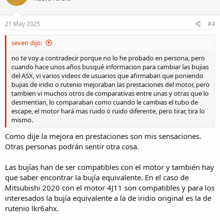
o
n
s
21 May 2025
#4
:
seven dijo:
no te voy a contradecir porque no lo he probado en persona, pero
cuando hace unos años busqué informacion para cambiar las bujias
del ASX, vi varios videos de usuarios que afirmaban que poniendo
bujias de iridio o rutenio mejoraban las prestaciones del motor, pero
tambien vi muchos otros de comparativas entre unas y otras que lo
desmentian, lo comparaban como cuando le cambias el tubo de
escape, el motor hará mas ruido o ruido diferente, pero tirar, tira lo
mismo.
Como dije la mejora en prestaciones son mis sensaciones.
Otras personas podrán sentir otra cosa.
Las bujías han de ser compatibles con el motor y también hay
que saber encontrar la bujía equivalente. En el caso de
Mitsubishi 2020 con el motor 4J11 son compatibles y para los
interesados la bujía equivalente a la de iridio original es la de
rutenio lkr6ahx.