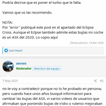
Podría decirse que es poner el turbo que le falta.
Vamos que os las recomiendo.
NOTA:
Por "error" publiqué este post en el apartado del Eclipse
Cross. Aunque el Eclpse también admite estas bujías mi coche
es un ASX del 2020. Lo copio aquí
Última edición:
14 Abr 2025
R
Lion Heart
e
a
c
seven
t
Moderador
Miembro del equipo
i
o
n
s
7 May 2025
#2
:
no te voy a contradecir porque no lo he probado en persona,
pero cuando hace unos años busqué informacion para
cambiar las bujias del ASX, vi varios videos de usuarios que
afirmaban que poniendo bujias de iridio o rutenio mejoraban