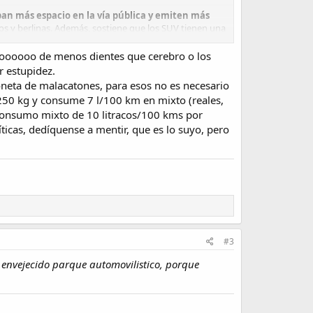
an más espacio en la vía pública y emiten más
s y berlinas. Además, sostiene que los SUV tienen una
s de seguridad vial.
oooooooo de menos dientes que cerebro o los
e 21 años y después de un período de prueba de
r estupidez.
eta de malacatones, para esos no es necesario
 1250 kg y consume 7 l/100 km en mixto (reales,
 consumo mixto de 10 litracos/100 kms por
icas, dedíquense a mentir, que es lo suyo, pero
#3
nvejecido parque automovilistico, porque