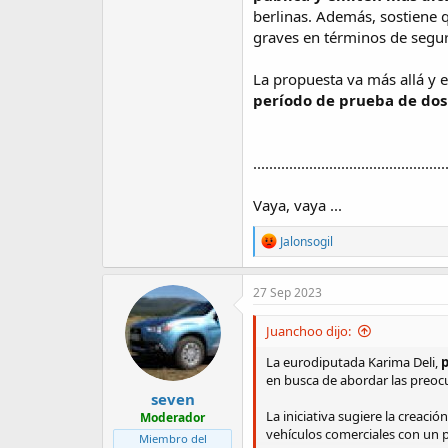
berlinas. Además, sostiene 
graves en términos de segur
La propuesta va más allá y e
período de prueba de dos
................................................
Vaya, vaya ...
R
Jalonsogil
e
a
c
27 Sep 2023
t
i
Juanchoo dijo:
o
n
La eurodiputada Karima Deli,
p
s
en busca de abordar las preocu
:
seven
La iniciativa sugiere la crea
Moderador
vehículos comerciales con un p
Miembro del