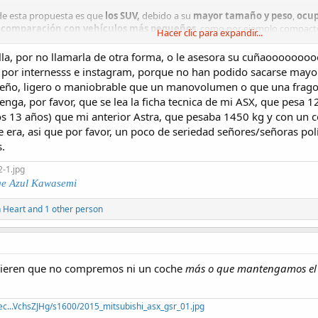
de esta propuesta es que
los SUV,
debido a su
mayor tamaño y peso
,
ocup
n comparación con vehículos más pequeños
, como por ejemplo compacto
Hacer clic para expandir...
 colisiones
, lo que puede resultar en consecuencias más graves en término
illa, por no llamarla de otra forma, o le asesora su cuñaoooooo
ablece que el permiso B+ sólo estaría disponible para solicitantes
mayores d
 por internesss e instagram, porque no han podido sacarse mayo
tegoría B estándar.
eño, ligero o maniobrable que un manovolumen o que una fragon
venga, por favor, que se lea la ficha tecnica de mi ASX, que pesa
os 13 años) que mi anterior Astra, que pesaba 1450 kg y con un
era, asi que por favor, un poco de seriedad señores/señoras polít
s.
e Azul Kawasemi
n Heart
and 1 other person
quieren que no compremos ni un coche
más o que mantengamos el e
ec...VchsZJHg/s1600/2015_mitsubishi_asx_gsr_01.jpg