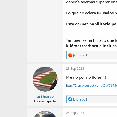
debería además superar un
Lo que no aclara
Bruselas
p
Este carnet habilitaría p
También se ha filtrado que l
kilómetros/hora e incluso 
R
Jalonsogil
e
a
c
28 Sep 2023
t
i
Me río por no llorar!!!!
o
n
http://2.bp.blogspot.com/-ZkYC67S
s
:
arthursv
R
Jalonsogil
Forero Experto
e
a
c
28 Sep 2023
t