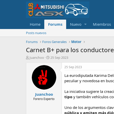
Home
Forums
Nuevo
Miembros
Posts nuevos
Forums
Foros Generales
Motor
Carnet B+ para los conductore
A
F
Juanchoo
25 Sep 2023
u
e
t
c
25 Sep 2023
o
h
La eurodiputada Karima Del
r
a
d
peculiar y novedosa en busca
e
i
La iniciativa sugiere la cr
Juanchoo
n
tipo
y también vehículos co
i
Forero Experto
c
Uno de los argumentos clav
i
o
pública y emiten más dió