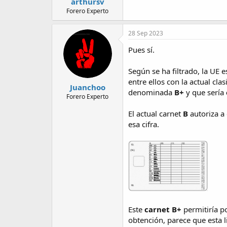
arthursv
Forero Experto
28 Sep 2023
Pues sí.
Según se ha filtrado, la UE
entre ellos con la actual cl
Juanchoo
denominada
B+
y que sería
Forero Experto
El actual carnet
B
autoriza a
esa cifra.
Este
carnet B+
permitiría p
obtención, parece que esta l