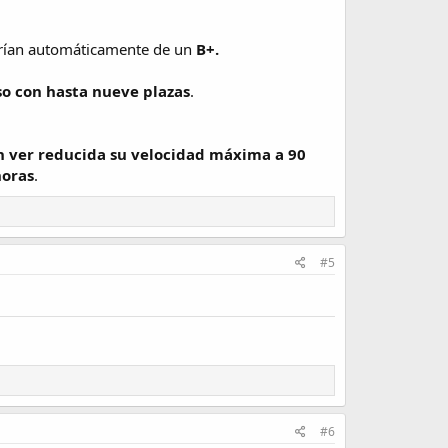
ían automáticamente de un
B+.
so con hasta nueve plazas
.
n ver reducida su velocidad máxima a 90
horas
.
#5
#6