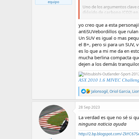
equipo
Uno de los argumentos clave 
dióxido de carbono (CO2) e
mayor probabilidad de sufrir
yo creo que a esta personaj
La propuesta va más allá y est
antiSUVebordillos que rulan
dos años
con el permiso de ca
Un SUV es igual o mas pequ
el B+, pero si para un SUV, 
es lo que a mi me da en est
...................................................
mucha berlina compacta que 
Vaya, vaya ...
dejen a los demás tranquilo
ASX 2010 1.6 MIVEC Challeng
R
Jalonsogil
,
Oriol Garcia
,
Lio
e
a
c
28 Sep 2023
t
i
La verdad es que no sé si 
o
ninguna noticia ayuda
n
s
http://2.bp.blogspot.com/-ZkYC67S
: