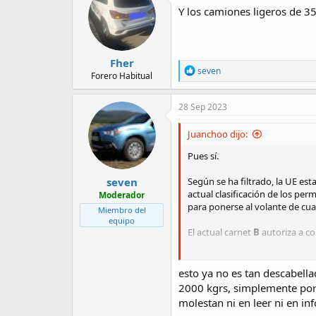
i
Y los camiones ligeros de 
o
n
s
:
Fher
R
seven
Forero Habitual
e
a
c
28 Sep 2023
t
i
Juanchoo dijo:
o
n
Pues sí.
s
:
seven
Según se ha filtrado, la UE es
actual clasificación de los pe
Moderador
para ponerse al volante de cu
Miembro del
equipo
El actual carnet
B
autoriza a co
Ver el archivo adjunto 54593
esto ya no es tan descabella
Este
carnet B+
permitiría pone
2000 kgrs, simplemente porq
licencia sólo sería accesible a
molestan ni en leer ni en i
aún está por determinar.