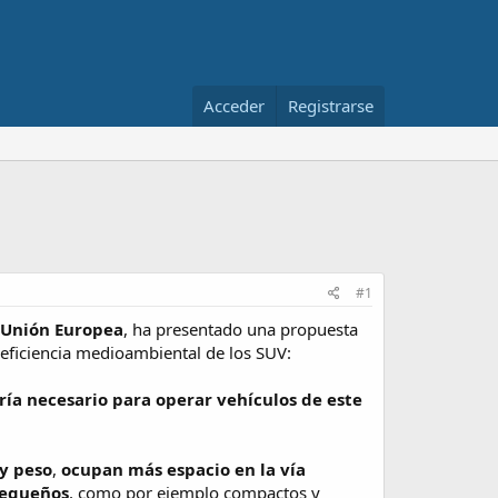
Acceder
Registrarse
#1
a Unión Europea
, ha presentado una propuesta
 eficiencia medioambiental de los SUV:
ría necesario para operar vehículos de este
y peso
,
ocupan más espacio en la vía
pequeños
, como por ejemplo compactos y