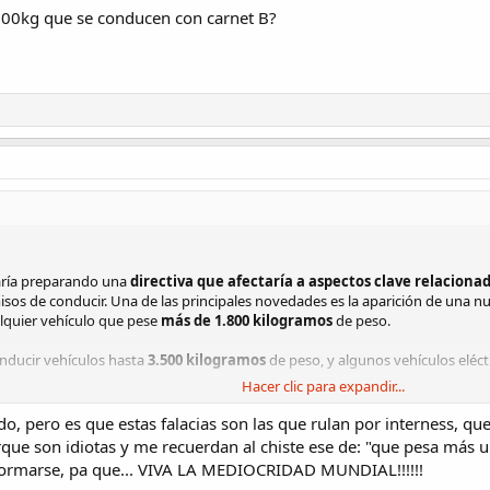
3500kg que se conducen con carnet B?
taría preparando una
directiva
que afectaría a aspectos clave relacionad
rmisos de conducir. Una de las principales novedades es la aparición de un
alquier vehículo que pese
más de 1.800 kilogramos
de peso.
nducir vehículos hasta
3.500 kilogramos
de peso, y algunos vehículos eléct
Hacer clic para expandir...
do, pero es que estas falacias son las que rulan por interness, qu
rse al volante de estos vehículos. A falta de una decisión consensuada que 
ue son idiotas y me recuerdan al chiste ese de: "que pesa más un 
 los mayores de
21 años
y con más de
dos años
de experiencia al volante, q
nformarse, pa que... VIVA LA MEDIOCRIDAD MUNDIAL!!!!!!