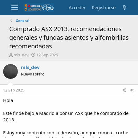
Acceder
Registrarse
General
Comprado ASX 2013, recomendaciones
generales y fundas asientos y alfombrillas
recomendadas
A
F
mls_dev
12 Sep 2025
u
e
t
c
mls_dev
o
h
Nuevo Forero
r
a
d
e
12 Sep 2025
#1
i
n
Hola
i
c
Este finde bajo a Madrid a por un ASX que he comprado de
i
2013.
o
Estoy muy contento con la decisión, aunque como el coche