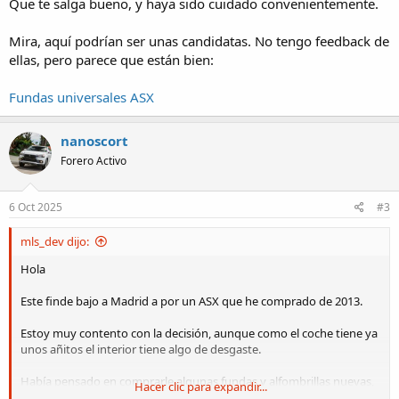
Que te salga bueno, y haya sido cuidado convenientemente.
Mira, aquí podrían ser unas candidatas. No tengo feedback de
ellas, pero parece que están bien:
Fundas universales ASX
nanoscort
Forero Activo
6 Oct 2025
#3
mls_dev dijo:
Hola
Este finde bajo a Madrid a por un ASX que he comprado de 2013.
Estoy muy contento con la decisión, aunque como el coche tiene ya
unos añitos el interior tiene algo de desgaste.
Había pensado en comprarle algunas fundas y alfombrillas nuevas,
Hacer clic para expandir...
he mirado enlaces que tenéis por aquí y ya no funcionan. ¿Alguna