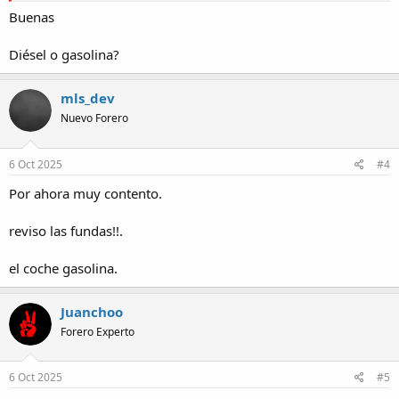
recomendación? A ser posible fundas que no impacten en la
Buenas
funcionalidad de los airbags o del reposabrazos.
Diésel o gasolina?
También he visto alguna cosa estética como barras longitudinales o
fondos para los espacios de almacenaje ¿Experiencias?
mls_dev
¿Alguna recomendación adicional?
Nuevo Forero
6 Oct 2025
#4
Por ahora muy contento.
reviso las fundas!!.
el coche gasolina.
Juanchoo
Forero Experto
6 Oct 2025
#5