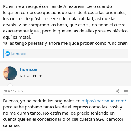
PUes me arriesgué con las de Aliexpress, pero cuando
lelgaron comprobé que aunque son idénticas a las originales,
los cierres de plástico se ven de mala calidad, así que las
devolví y he comprado las bosh, que eso si, no tiene el cierre
exactamente igual, pero lo que en las de aliexpress es plástico
aquí es metal.
Ya las tengo puestas y ahora me quda probar como funcionan
R
Juanchoo
e
a
c
lionicex
t
Nuevo Forero
i
o
n
s
20 Abr 2026
#8
:
Buenas, yo he pedido las originales en
https://partsouq.com/
porque he probado tanto las de aliexpress como las Bosh y
no me duran tanto. No están mal de precio teniendo en
cuenta que en el concesionario oficial cuestan 92€ icamotor
canarias.