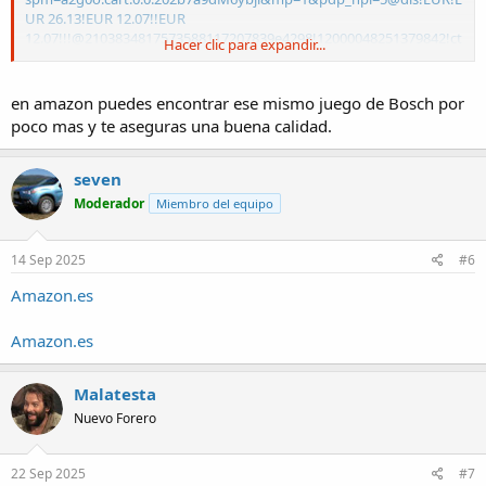
UR 26.13!EUR 12.07!!EUR
12.07!!!@2103834817573588117207839e4298!12000048251379842!ct
Hacer clic para expandir...
!ES!4609266350!!1!0&gatewayAdapt=glo2esp
¿tu cres que le servirán?
en amazon puedes encontrar ese mismo juego de Bosch por
poco mas y te aseguras una buena calidad.
seven
Moderador
Miembro del equipo
14 Sep 2025
#6
Amazon.es
Amazon.es
Malatesta
Nuevo Forero
22 Sep 2025
#7