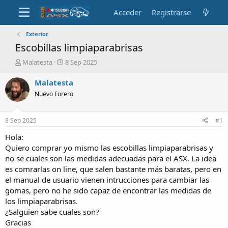
Acceder
Registrarse
Exterior
Escobillas limpiaparabrisas
A
F
Malatesta
8 Sep 2025
u
e
t
c
Malatesta
o
h
Nuevo Forero
r
a
d
e
8 Sep 2025
#1
i
n
Hola:
i
Quiero comprar yo mismo las escobillas limpiaparabrisas y
c
no se cuales son las medidas adecuadas para el ASX. La idea
i
es comrarlas on line, que salen bastante más baratas, pero en
o
el manual de usuario vienen intrucciones para cambiar las
gomas, pero no he sido capaz de encontrar las medidas de
los limpiaparabrisas.
¿Salguien sabe cuales son?
Gracias