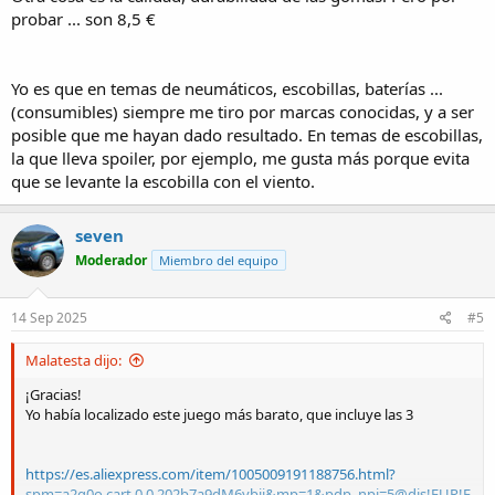
probar ... son 8,5 €
Yo es que en temas de neumáticos, escobillas, baterías ...
(consumibles) siempre me tiro por marcas conocidas, y a ser
posible que me hayan dado resultado. En temas de escobillas,
la que lleva spoiler, por ejemplo, me gusta más porque evita
que se levante la escobilla con el viento.
seven
Moderador
Miembro del equipo
14 Sep 2025
#5
Malatesta dijo:
¡Gracias!
Yo había localizado este juego más barato, que incluye las 3
https://es.aliexpress.com/item/1005009191188756.html?
spm=a2g0o.cart.0.0.202b7a9dM6ybji&mp=1&pdp_npi=5@dis!EUR!E