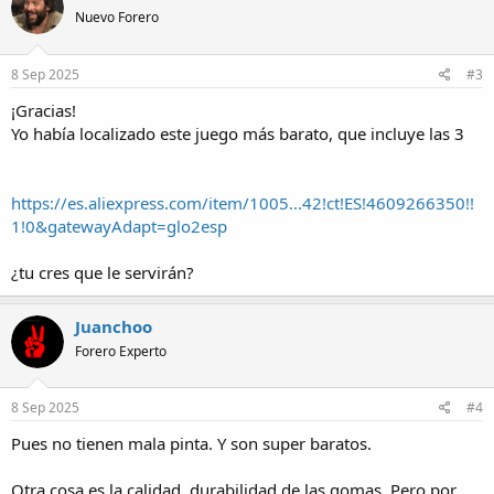
t
Nuevo Forero
i
o
n
s
8 Sep 2025
#3
:
¡Gracias!
Yo había localizado este juego más barato, que incluye las 3
https://es.aliexpress.com/item/1005...42!ct!ES!4609266350!!
1!0&gatewayAdapt=glo2esp
¿tu cres que le servirán?
Juanchoo
Forero Experto
8 Sep 2025
#4
Pues no tienen mala pinta. Y son super baratos.
Otra cosa es la calidad, durabilidad de las gomas. Pero por