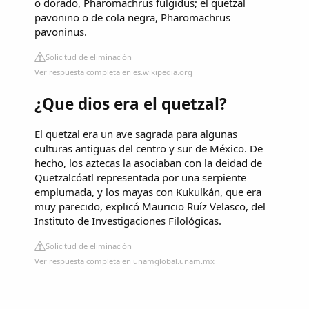
o dorado, Pharomachrus fulgidus; el quetzal
pavonino o de cola negra, Pharomachrus
pavoninus.
Solicitud de eliminación
Ver respuesta completa en es.wikipedia.org
¿Que dios era el quetzal?
El quetzal era un ave sagrada para algunas
culturas antiguas del centro y sur de México. De
hecho, los aztecas la asociaban con la deidad de
Quetzalcóatl representada por una serpiente
emplumada, y los mayas con Kukulkán, que era
muy parecido, explicó Mauricio Ruíz Velasco, del
Instituto de Investigaciones Filológicas.
Solicitud de eliminación
Ver respuesta completa en unamglobal.unam.mx