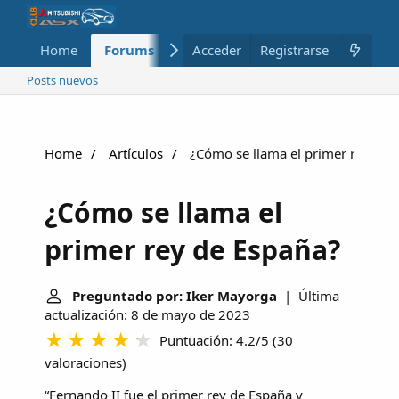
Home
Forums
Nuevo
Acceder
Registrarse
Miembros
Posts nuevos
Home
Artículos
¿Cómo se llama el primer rey de 
¿Cómo se llama el
primer rey de España?
Preguntado por: Iker Mayorga
| Última
actualización: 8 de mayo de 2023
Puntuación: 4.2/5
(
30
valoraciones
)
“Fernando II fue el primer rey de España y