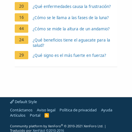
20
¿Qué enfermedades causa la frustración?
16
¿Cómo se le llama a las fases de la luna?
44
¿Cómo se mide la altura de un andamio?
24
¿Qué beneficios tiene el aguacate para la
salud?
29
¿Qué signo es el más fuerte en fuerza?
Default Style
Contáctanos
Aviso legal
Política de privacidad
Ayuda
Artículos
Portal
R
S
S
®
Community platform by XenForo
© 2010-2021 XenForo Ltd.
|
Traducido por
XenFácil ©2010-2016