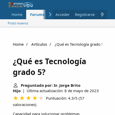
Home
Forums
Nuevo
Acceder
Registrarse
Miembros
Posts nuevos
Home
Artículos
¿Qué es Tecnología grado 5?
¿Qué es Tecnología
grado 5?
Preguntado por: Sr. Jorge Brito
Hijo
| Última actualización: 8 de mayo de 2023
Puntuación: 4.3/5
(
57
valoraciones
)
Capacidad para solucionar problemas