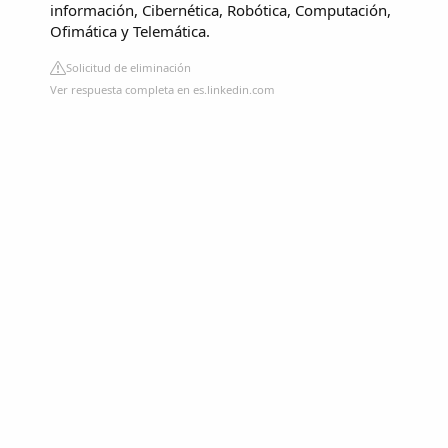
información, Cibernética, Robótica, Computación,
Ofimática y Telemática.
Solicitud de eliminación
Ver respuesta completa en es.linkedin.com