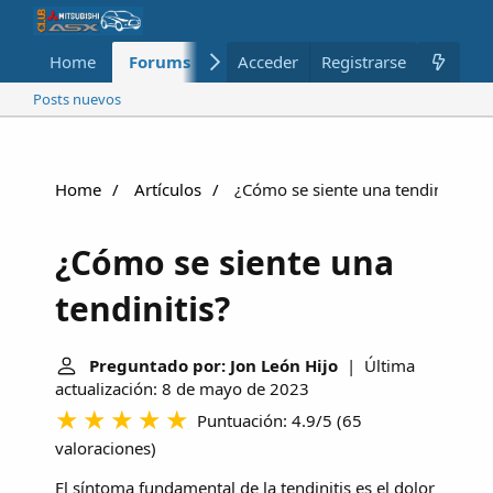
Home
Forums
Nuevo
Acceder
Registrarse
Miembros
Posts nuevos
Home
Artículos
¿Cómo se siente una tendinitis?
¿Cómo se siente una
tendinitis?
Preguntado por: Jon León Hijo
| Última
actualización: 8 de mayo de 2023
Puntuación: 4.9/5
(
65
valoraciones
)
El síntoma fundamental de la tendinitis es el dolor