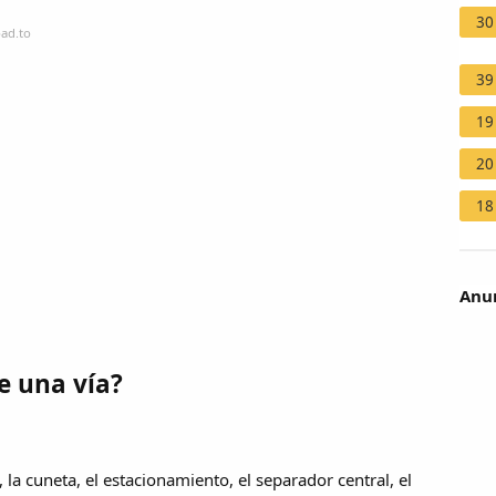
30
ad.to
39
19
20
18
Anun
e una vía?
 la cuneta, el estacionamiento, el separador central, el