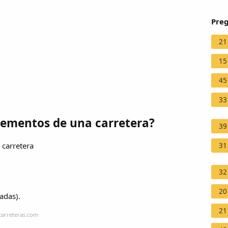
Preg
21
15
45
33
elementos de una carretera?
39
 carretera
31
32
20
adas).
21
carreteras.com