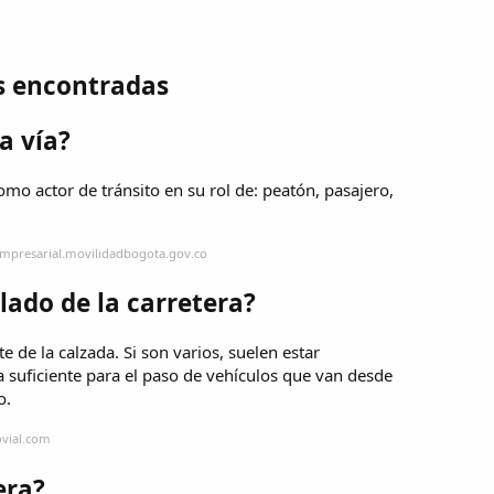
s encontradas
a vía?
omo actor de tránsito en su rol de: peatón, pasajero,
empresarial.movilidadbogota.gov.co
lado de la carretera?
e de la calzada. Si son varios, suelen estar
 suficiente para el paso de vehículos que van desde
o.
ovial.com
era?