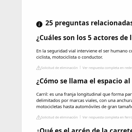
25 preguntas relacionada
¿Cuáles son los 5 actores de l
En la seguridad vial interviene el ser humano c
ciclista, motociclista o conductor.
Solicitud de eliminación
Ver respuesta completa en red
¿Cómo se llama el espacio al 
Carril: es una franja longitudinal que forma part
delimitados por marcas viales, con una anchura
motocicletas hasta automóviles de gran tamañ
Solicitud de eliminación
Ver respuesta completa en ferr
¿Qué es el arcén de la carret