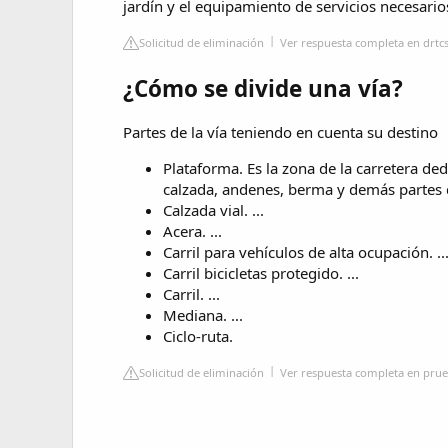
jardín y el equipamiento de servicios necesarios
Solicitud de eliminación
Ver respuesta completa en drt
¿Cómo se divide una vía?
Partes de la vía teniendo en cuenta su destino
Plataforma. Es la zona de la carretera ded
calzada, andenes, berma y demás partes d
Calzada vial. ...
Acera. ...
Carril para vehículos de alta ocupación. ..
Carril bicicletas protegido. ...
Carril. ...
Mediana. ...
Ciclo-ruta.
Solicitud de eliminación
Ver respuesta completa en pru