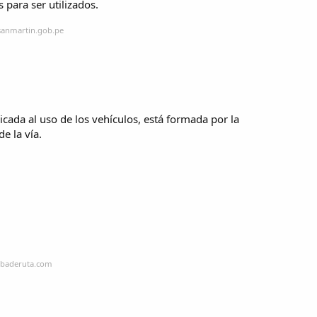
 para ser utilizados.
csanmartin.gob.pe
icada al uso de los vehículos, está formada por la
e la vía.
.
ebaderuta.com