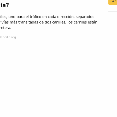
45
vía?
iles, uno para el tráfico en cada dirección, separados
y vías más transitadas de dos carriles, los carriles están
retera.
ikipedia.org