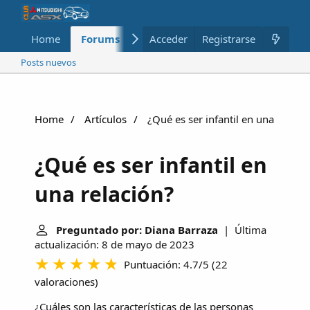
Home
Forums
Nuevo
Acceder
Registrarse
Miembros
Posts nuevos
Home
Artículos
¿Qué es ser infantil en una relaci
¿Qué es ser infantil en
una relación?
Preguntado por: Diana Barraza
| Última
actualización: 8 de mayo de 2023
Puntuación: 4.7/5
(
22
valoraciones
)
¿Cuáles son las características de las personas