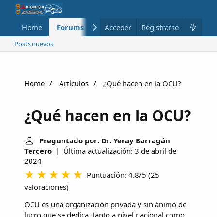
Home
Forums
Nuevo
Acceder
Registrarse
Miembros
Posts nuevos
Home
Artículos
¿Qué hacen en la OCU?
¿Qué hacen en la OCU?
Preguntado por: Dr. Yeray Barragán
Tercero
| Última actualización: 3 de abril de
2024
Puntuación: 4.8/5
(
25
valoraciones
)
OCU es una organización privada y sin ánimo de
lucro que se dedica, tanto a nivel nacional como