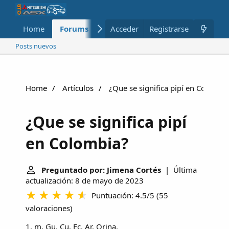
Home
Forums
Nuevo
Acceder
Registrarse
Miembros
Posts nuevos
Home
Artículos
¿Que se significa pipí en Colombi
¿Que se significa pipí
en Colombia?
Preguntado por: Jimena Cortés
| Última
actualización: 8 de mayo de 2023
Puntuación: 4.5/5
(
55
valoraciones
)
1. m. Gu, Cu, Ec, Ar. Orina.