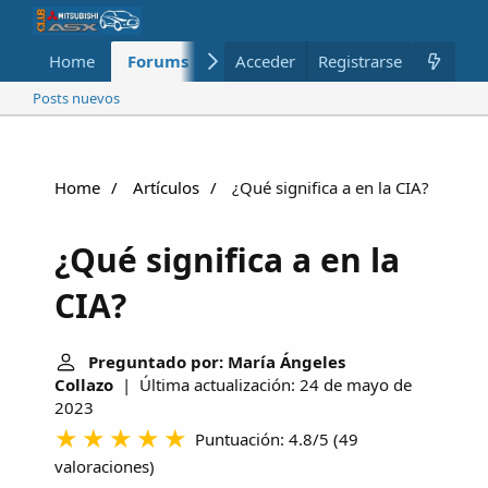
Home
Forums
Nuevo
Acceder
Registrarse
Miembros
Posts nuevos
Home
Artículos
¿Qué significa a en la CIA?
¿Qué significa a en la
CIA?
Preguntado por: María Ángeles
Collazo
| Última actualización: 24 de mayo de
2023
Puntuación: 4.8/5
(
49
valoraciones
)