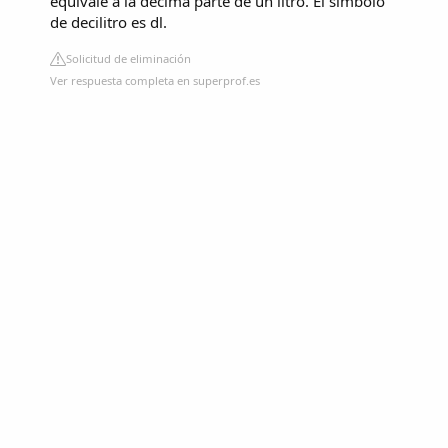
equivale a la décima parte de un litro. El símbolo
de decilitro es dl.
Solicitud de eliminación
Ver respuesta completa en superprof.es