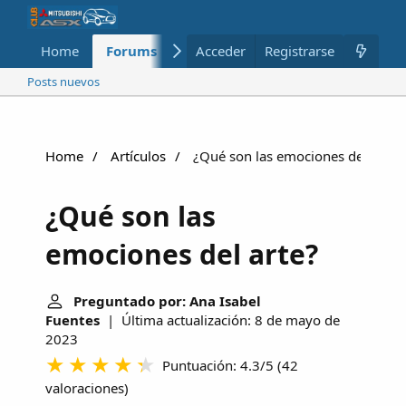
Home
Forums
Nuevo
Acceder
Registrarse
Miembros
Posts nuevos
Home
Artículos
¿Qué son las emociones del arte?
¿Qué son las
emociones del arte?
Preguntado por: Ana Isabel
Fuentes
| Última actualización: 8 de mayo de
2023
Puntuación: 4.3/5
(
42
valoraciones
)