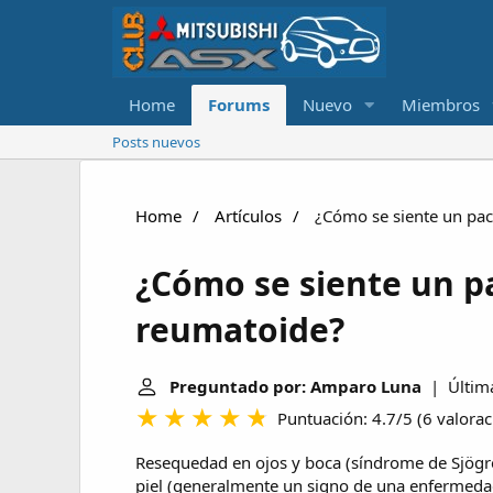
Home
Forums
Nuevo
Miembros
Posts nuevos
Home
Artículos
¿Cómo se siente un paci
¿Cómo se siente un pa
reumatoide?
Preguntado por: Amparo Luna
| Última
Puntuación: 4.7/5
(
6 valora
Resequedad en ojos y boca (síndrome de Sjögren
piel (generalmente un signo de una enfermed