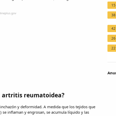
15
lineplus.gov
38
42
26
22
Anun
 artritis reumatoidea?
 hinchazón y deformidad. A medida que los tejidos que
) se inflaman y engrosan, se acumula líquido y las