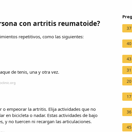
Preg
sona con artritis reumatoide?
37
imientos repetitivos, como las siguientes:
40
43
31
que de tenis, una y otra vez.
20
clinic.org
17
 o empeorar la artritis. Elija actividades que no
36
r en bicicleta o nadar. Estas actividades de bajo
, y no tuercen ni recargan las articulaciones.
45