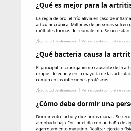
¿Qué es mejor para la artritis 
La regla de oro: el frío alivia en caso de inflam
articular crónica. Millones de personas sufren d
múltiples formas de reumatismo. Se necesitan di
Solicitud de eliminación
Ver respuesta completa en avog
¿Qué bacteria causa la artri
El principal microorganismo causante de la artr
grupos de edad y en la mayoría de las articulac
común en las infecciones protésicas.
Solicitud de eliminación
Ver respuesta completa en elsev
¿Cómo debe dormir una perso
Dormir entre ocho y diez horas diarias. Se rec
almohada baja. Iniciar el día con un baño de ag
agarrotamiento matutino. Realizar ejercicio fís