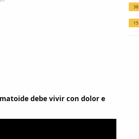
gov
38
15
umatoide debe vivir con dolor e