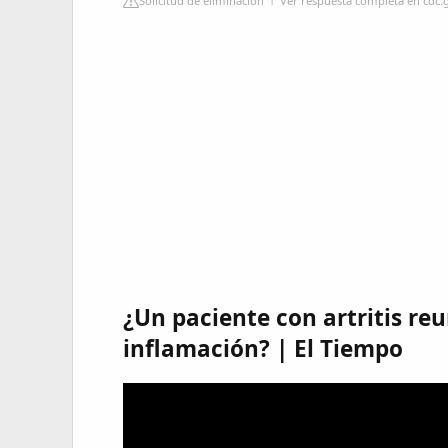
Solicitud de eliminación
Ver respuesta completa en cdc.
¿Un paciente con artritis re
inflamación? | El Tiempo