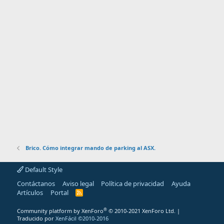
Brico. Cómo integrar mando de parking al ASX.
Default Style
Contáctanos
Aviso legal
Política de privacidad
Ayuda
Artículos
Portal
R
S
S
®
Community platform by XenForo
© 2010-2021 XenForo Ltd.
|
Traducido por
XenFácil ©2010-2016