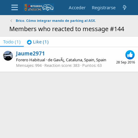
Acceder
Registrarse
Brico. Cómo integrar mando de parking al ASX.
Members who reacted to message #144
Todo
(1)
Like
(1)
Jaume2971
Forero Habitual
·
de
GavÃ¡, Cataluna, Spain, Spain
28 Sep 2016
Mensajes
994
Reaction score
383
Puntos
63