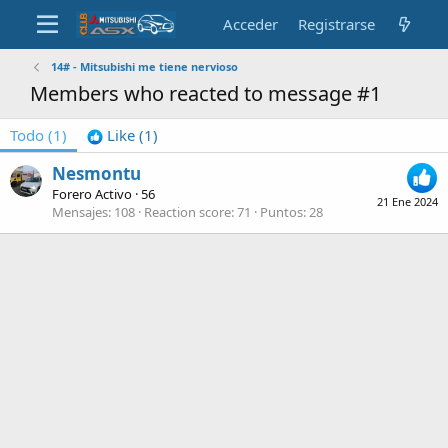
Acceder
Registrarse
14# - Mitsubishi me tiene nervioso
Members who reacted to message #1
Todo
(1)
Like
(1)
Nesmontu
Forero Activo
·
56
21 Ene 2024
Mensajes
108
Reaction score
71
Puntos
28