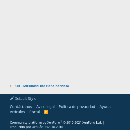
14# - Mitsubishi me tiene nervioso
Default Style
Contáctanos
Aviso legal
Política de privacidad
Ayuda
Artículos
Portal
R
S
S
®
Community platform by XenForo
© 2010-2021 XenForo Ltd.
|
Traducido por
XenFácil ©2010-2016