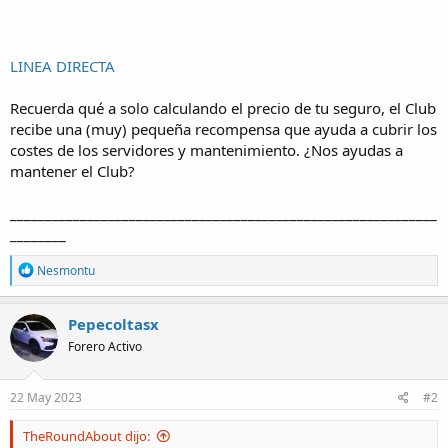
LINEA DIRECTA
Recuerda qué a solo calculando el precio de tu seguro, el Club
recibe una (muy) pequeña recompensa que ayuda a cubrir los
costes de los servidores y mantenimiento. ¿Nos ayudas a
mantener el Club?
_____________________________________________________________
________
R
Nesmontu
e
a
c
Pepecoltasx
t
Forero Activo
i
o
n
s
22 May 2023
#2
:
TheRoundAbout dijo: