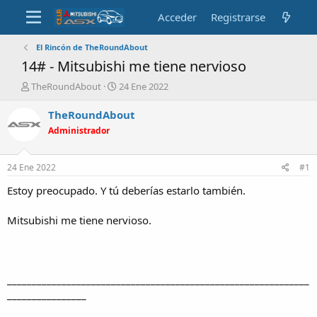
Acceder
Registrarse
El Rincón de TheRoundAbout
14# - Mitsubishi me tiene nervioso
A
F
TheRoundAbout
24 Ene 2022
u
e
t
c
TheRoundAbout
o
h
Administrador
r
a
d
e
24 Ene 2022
#1
i
n
Estoy preocupado. Y tú deberías estarlo también.
i
c
Mitsubishi me tiene nervioso.
i
o
_____________________________________________________________
________________