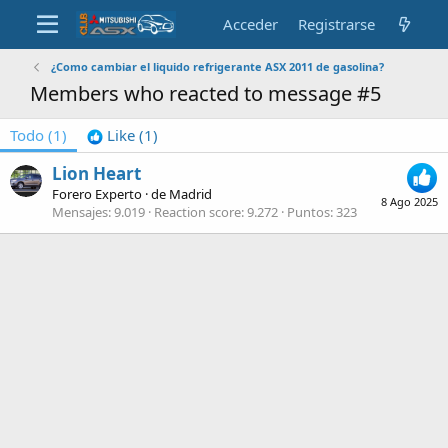
Acceder
Registrarse
¿Como cambiar el liquido refrigerante ASX 2011 de gasolina?
Members who reacted to message #5
Todo
(1)
Like
(1)
Lion Heart
Forero Experto
·
de
Madrid
8 Ago 2025
Mensajes
9.019
Reaction score
9.272
Puntos
323