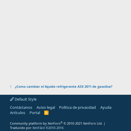
¿Como cambiar el liquido refrigerante ASX 2011 de gasolina?
Default Style
Contáctanos
Aviso legal
Política de privacidad
Ayuda
Artículos
Portal
R
S
S
®
Community platform by XenForo
© 2010-2021 XenForo Ltd.
|
Traducido por
XenFácil ©2010-2016