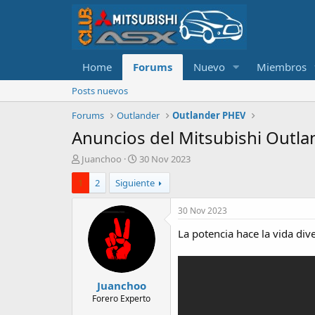
Home
Forums
Nuevo
Miembros
Posts nuevos
Forums
Outlander
Outlander PHEV
Anuncios del Mitsubishi Outl
A
F
Juanchoo
30 Nov 2023
u
e
1
2
Siguiente
t
c
o
h
r
a
30 Nov 2023
d
La potencia hace la vida div
e
i
n
i
Juanchoo
c
i
Forero Experto
o