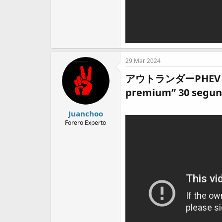
29 Mar 2024
アウトランダーPHEV「プレミ
premium” 30 segund
Juanchoo
Forero Experto