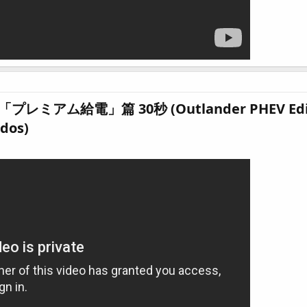
アム給電」篇 30秒 (Outlander PHEV Edición 
os)​