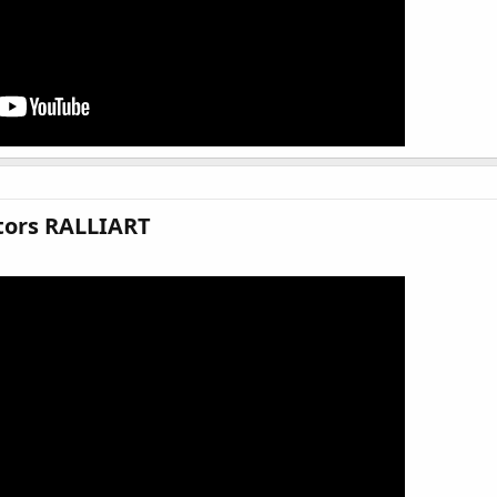
tors RALLIART​