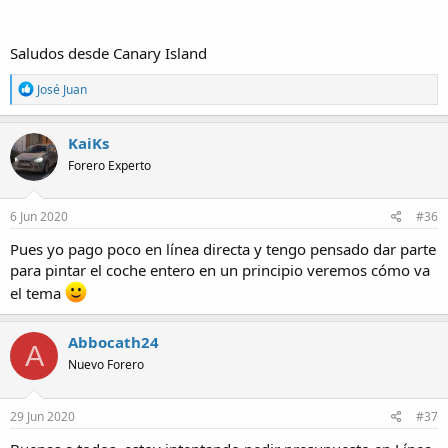
Saludos desde Canary Island
R
José Juan
e
a
c
KaiKs
t
Forero Experto
i
o
n
s
6 Jun 2020
#36
:
Pues yo pago poco en línea directa y tengo pensado dar parte
para pintar el coche entero en un principio veremos cómo va
el tema
Abbocath24
A
Nuevo Forero
29 Jun 2020
#37