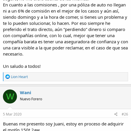
En cuanto a las comisiones , por una póliza de auto no llegan
ni a un 6% de comisión en el mejor de los casos y aún así,
siendo domingo y a la hora de comer, si tienes un problema y
te lo pueden solucionar, lo hacen. Por eso siempre he
preferido el trato directo, aún “perdiendo” dinero si comparo
con compañías online, con lo cual, mejor que tener una
compañía barata es tener una aseguradora de confianza y con
una cara visible a la que poder reclamar, en el caso de que sea
necesario.
Un saludo a todos!
R
Lion Heart
e
a
c
Wani
W
t
Nuevo Forero
i
o
n
s
5 Mar 2020
#26
:
Buenas me presento soy Juani, estoy en proceso de adquirir
el motín 150t 2aw,