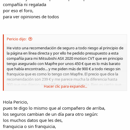
compañía ni regalada
por eso el foro,
para ver opiniones de todos
Pericio dijo:
He visto una recomendación de seguro a todo riesgo al principio de
la página en línea directa y por ello he pedido presupuesto a esta
compañía para mi Mitsubishi ASX 2020 motion CVT que en principio
tengo asegurado con Mapfre por unos 450 € que es lo más barato
que había encontrado... y me piden más de 900 € a todo riesgo sin
franquicia que es como lo tengo con Mapfre. El precio que dice la
recomendación son 239 € y me parece mucha la diferencia hasta
900 que me dijeron por teléfono en línea directa. Bien es cierto que
Hacer clic para expandir...
será un seguro el de 239 con franquicia y sin los extras del segundo.
Me gustaría aclarar qué tipo de seguro es el de 239 €, por si no es
línea directa con qué compañía y si sigue vigente para los
Hola Pericio,
Mitsubishi nuevos del 2020. Muchas gracias.
pues te digo lo mismo que al compañero de arriba,
los seguros cambian de un día para otro según:
los muchos datos que les des,
franquicia o sin franquicia,