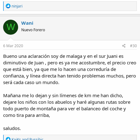
R
ninjari
e
a
c
Wani
W
t
Nuevo Forero
i
o
n
s
6 Mar 2020
#30
:
Bueno una aclaración soy de malaga y en el sur Juani es
diminutivo de Juan , pero es ya me acostumbre, el precio creo
que está bien, ya que me lo hacen una correduría de
confianza, y línea directa han tenido problemas muchos, pero
será cada caso un mundo.
Mañana me lo dejan y sin límenes de km me han dicho,
dejare los niños con los abuelos y haré algunas rutas sobre
todo puerto de montaña para ver el balanceo del coche y
como tira para arriba,
saludos.
R
KaiKs
and
Russibic