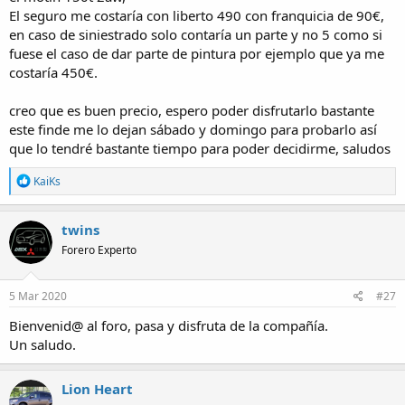
El seguro me costaría con liberto 490 con franquicia de 90€,
en caso de siniestrado solo contaría un parte y no 5 como si
fuese el caso de dar parte de pintura por ejemplo que ya me
costaría 450€.
creo que es buen precio, espero poder disfrutarlo bastante
este finde me lo dejan sábado y domingo para probarlo así
que lo tendré bastante tiempo para poder decidirme, saludos
R
KaiKs
e
a
c
twins
t
Forero Experto
i
o
n
s
5 Mar 2020
#27
:
Bienvenid@ al foro, pasa y disfruta de la compañía.
Un saludo.
Lion Heart