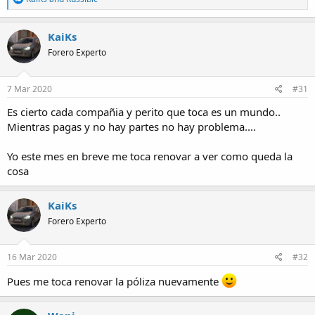
e
a
c
KaiKs
t
Forero Experto
i
o
n
s
7 Mar 2020
#31
:
Es cierto cada compañia y perito que toca es un mundo..
Mientras pagas y no hay partes no hay problema....
Yo este mes en breve me toca renovar a ver como queda la
cosa
KaiKs
Forero Experto
16 Mar 2020
#32
Pues me toca renovar la póliza nuevamente