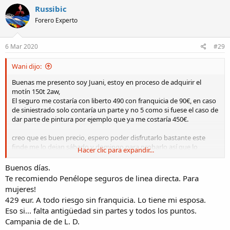
c
Russibic
t
Forero Experto
i
o
n
s
6 Mar 2020
#29
:
Wani dijo:
Buenas me presento soy Juani, estoy en proceso de adquirir el
motín 150t 2aw,
El seguro me costaría con liberto 490 con franquicia de 90€, en caso
de siniestrado solo contaría un parte y no 5 como si fuese el caso de
dar parte de pintura por ejemplo que ya me costaría 450€.
creo que es buen precio, espero poder disfrutarlo bastante este
finde me lo dejan sábado y domingo para probarlo así que lo
Hacer clic para expandir...
tendré bastante tiempo para poder decidirme, saludos
Buenos días.
Te recomiendo Penélope seguros de linea directa. Para
mujeres!
429 eur. A todo riesgo sin franquicia. Lo tiene mi esposa.
Eso si... falta antigüedad sin partes y todos los puntos.
Campania de de L. D.