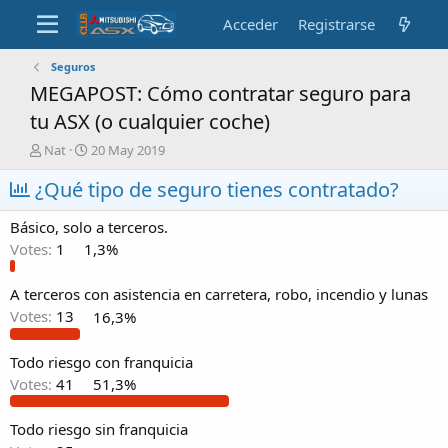
Acceder
Registrarse
Seguros
MEGAPOST: Cómo contratar seguro para
tu ASX (o cualquier coche)
A
F
Nat
20 May 2019
u
e
¿Qué tipo de seguro tienes contratado?
t
c
o
h
r
a
Básico, solo a terceros.
d
Votes:
1
1,3%
e
i
n
A terceros con asistencia en carretera, robo, incendio y lunas
i
Votes:
13
16,3%
c
i
Todo riesgo con franquicia
o
Votes:
41
51,3%
Todo riesgo sin franquicia