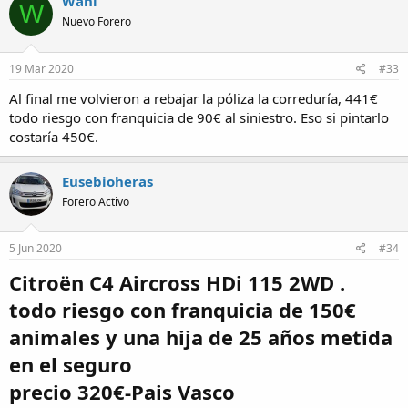
Wani
W
Nuevo Forero
19 Mar 2020
#33
Al final me volvieron a rebajar la póliza la correduría, 441€
todo riesgo con franquicia de 90€ al siniestro. Eso si pintarlo
costaría 450€.
Eusebioheras
Forero Activo
5 Jun 2020
#34
Citroën C4 Aircross HDi 115 2WD .
todo riesgo con franquicia de 150€
animales y una hija de 25 años metida
en el seguro
precio 320€-Pais Vasco