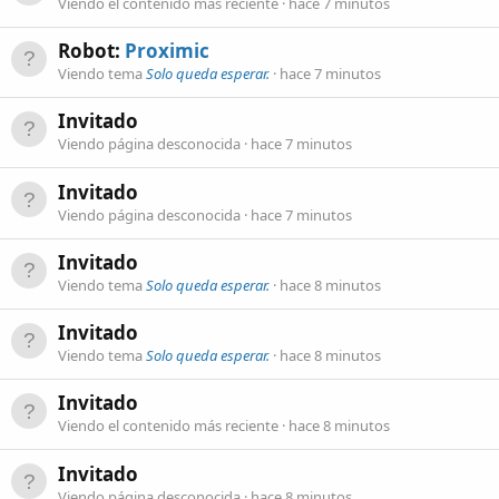
Viendo el contenido más reciente
hace 7 minutos
Robot:
Proximic
Viendo tema
Solo queda esperar.
hace 7 minutos
Invitado
Viendo página desconocida
hace 7 minutos
Invitado
Viendo página desconocida
hace 7 minutos
Invitado
Viendo tema
Solo queda esperar.
hace 8 minutos
Invitado
Viendo tema
Solo queda esperar.
hace 8 minutos
Invitado
Viendo el contenido más reciente
hace 8 minutos
Invitado
Viendo página desconocida
hace 8 minutos