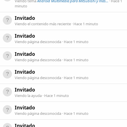
Viendo tema
Android Multimedia para Mitsubishi y mas...
Hace 1
minuto
Invitado
Viendo el contenido más reciente
Hace 1 minuto
Invitado
Viendo página desconocida
Hace 1 minuto
Invitado
Viendo página desconocida
Hace 1 minuto
Invitado
Viendo página desconocida
Hace 1 minuto
Invitado
Viendo la ayuda
Hace 1 minuto
Invitado
Viendo página desconocida
Hace 1 minuto
Invitado