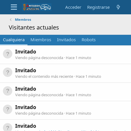
Acceder
Registrarse
Miembros
Visitantes actuales
Cualquiera
Miembros
Invitados
Robots
Invitado
Viendo página desconocida
Hace 1 minuto
Invitado
Viendo el contenido más reciente
Hace 1 minuto
Invitado
Viendo página desconocida
Hace 1 minuto
Invitado
Viendo página desconocida
Hace 1 minuto
Invitado