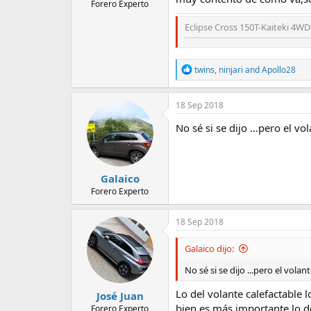
Forero Experto
Eclipse Cross 150T-Kaiteki 4WD
R
twins
,
ninjari
and
Apollo28
e
a
c
18 Sep 2018
t
i
No sé si se dijo ...pero el v
o
n
s
:
Galaico
Forero Experto
18 Sep 2018
Galaico dijo:
No sé si se dijo ...pero el vola
Lo del volante calefactable 
José Juan
bien,es más importante lo de
Forero Experto