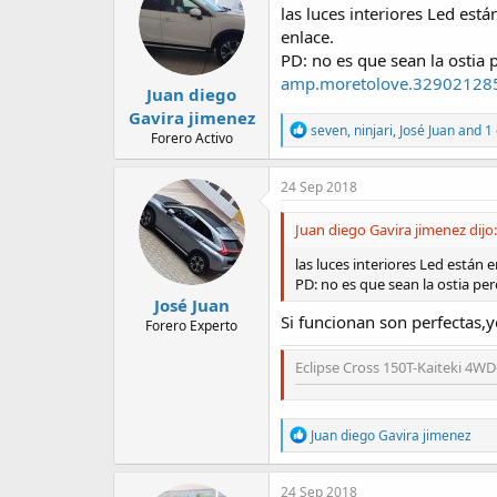
las luces interiores Led est
enlace.
PD: no es que sean la ostia 
amp.moretolove.32902128
Juan diego
Gavira jimenez
R
seven
,
ninjari
,
José Juan
and 1 
Forero Activo
e
a
c
24 Sep 2018
t
i
Juan diego Gavira jimenez dijo:
o
n
las luces interiores Led están 
s
PD: no es que sean la ostia per
:
José Juan
Si funcionan son perfectas,y
Forero Experto
Eclipse Cross 150T-Kaiteki 4WD
R
Juan diego Gavira jimenez
e
a
c
24 Sep 2018