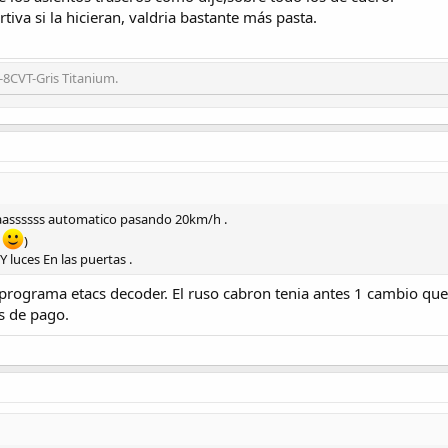
iva si la hicieran, valdria bastante más pasta.
-8CVT-Gris Titanium.
aassssss automatico pasando 20km/h .
7
)
Y luces En las puertas .
programa etacs decoder. El ruso cabron tenia antes 1 cambio que 
s de pago.