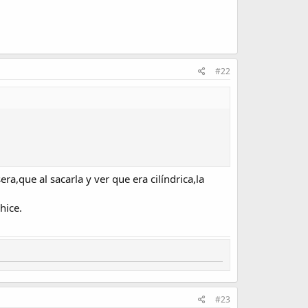
#22
a,que al sacarla y ver que era cilíndrica,la
hice.
#23