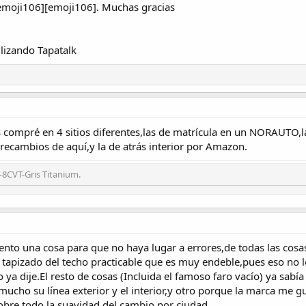
 [emoji106][emoji106]. Muchas gracias
lizando Tapatalk
 compré en 4 sitios diferentes,las de matrícula en un NORAUTO,la
recambios de aquí,y la de atrás interior por Amazon.
-8CVT-Gris Titanium.
to una cosa para que no haya lugar a errores,de todas las cosas 
 tapizado del techo practicable que es muy endeble,pues eso no l
 dije.El resto de cosas (Incluida el famoso faro vacío) ya sabía
cho su línea exterior y el interior,y otro porque la marca me gu
bre todo la suavidad del cambio por ciudad.