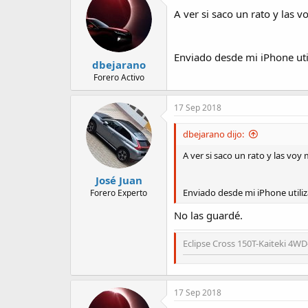
A ver si saco un rato y las 
Enviado desde mi iPhone uti
dbejarano
Forero Activo
17 Sep 2018
dbejarano dijo:
A ver si saco un rato y las voy
José Juan
Enviado desde mi iPhone utili
Forero Experto
No las guardé.
Eclipse Cross 150T-Kaiteki 4WD
17 Sep 2018