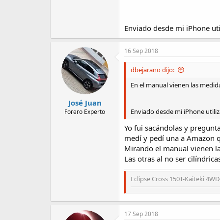
Enviado desde mi iPhone uti
16 Sep 2018
dbejarano dijo:
En el manual vienen las medida
José Juan
Enviado desde mi iPhone utili
Forero Experto
Yo fui sacándolas y pregunta
medí y pedí una a Amazon q
Mirando el manual vienen las
Las otras al no ser cilíndric
Eclipse Cross 150T-Kaiteki 4WD
17 Sep 2018