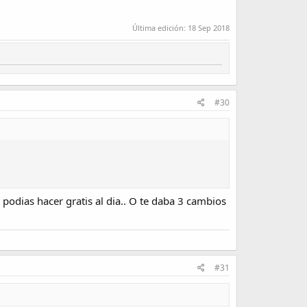
Última edición:
18 Sep 2018
#30
podias hacer gratis al dia.. O te daba 3 cambios
#31