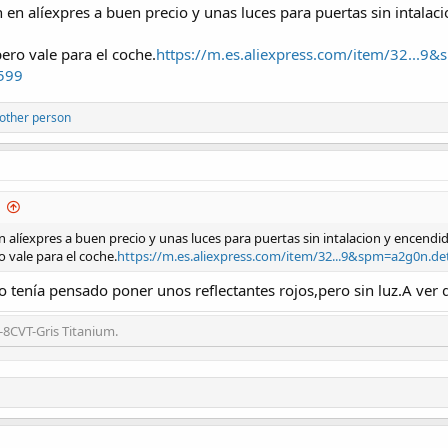
án en alíexpres a buen precio y unas luces para puertas sin intala
pero vale para el coche.
https://m.es.aliexpress.com/item/32...9&
599
other person
en alíexpres a buen precio y unas luces para puertas sin intalacion y encend
o vale para el coche.
https://m.es.aliexpress.com/item/32...9&spm=a2g0n.d
o tenía pensado poner unos reflectantes rojos,pero sin luz.A ver
-8CVT-Gris Titanium.