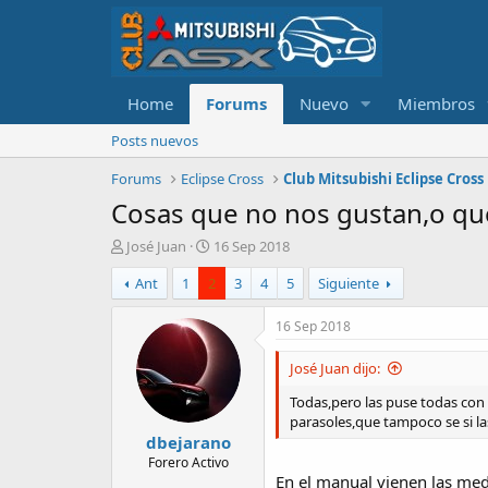
Home
Forums
Nuevo
Miembros
Posts nuevos
Forums
Eclipse Cross
Club Mitsubishi Eclipse Cross
Cosas que no nos gustan,o que 
A
F
José Juan
16 Sep 2018
u
e
Ant
1
2
3
4
5
Siguiente
t
c
o
h
r
a
16 Sep 2018
d
e
José Juan dijo:
i
n
Todas,pero las puse todas con 
i
parasoles,que tampoco se si la
dbejarano
c
i
Forero Activo
En el manual vienen las med
o