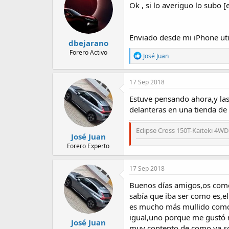
Ok , si lo averiguo lo subo
Enviado desde mi iPhone uti
dbejarano
Forero Activo
R
José Juan
e
a
c
17 Sep 2018
t
i
Estuve pensando ahora,y las
o
delanteras en una tienda de 
n
s
:
Eclipse Cross 150T-Kaiteki 4WD
José Juan
Forero Experto
17 Sep 2018
Buenos días amigos,os comen
sabía que iba ser como es,el
es mucho más mullido como ya
igual,uno porque me gustó mu
José Juan
muy contento de como va,so