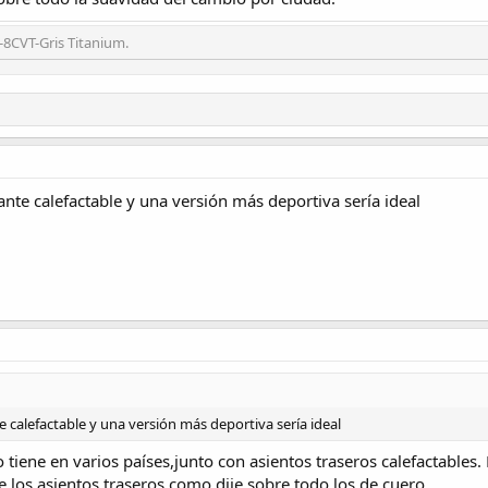
-8CVT-Gris Titanium.
olante calefactable y una versión más deportiva sería ideal
nte calefactable y una versión más deportiva sería ideal
lo tiene en varios países,junto con asientos traseros calefactabl
 los asientos traseros como dije,sobre todo los de cuero.