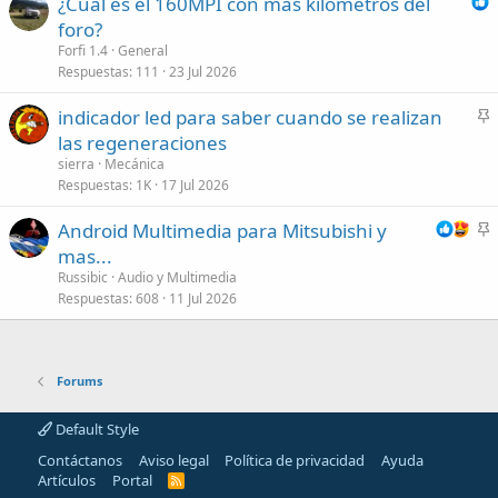
¿Cuál es el 160MPI con más kilómetros del
foro?
Forfi 1.4
General
Respuestas
111
23 Jul 2026
indicador led para saber cuando se realizan
n
las regeneraciones
c
sierra
Mecánica
l
Respuestas
1K
17 Jul 2026
a
Android Multimedia para Mitsubishi y
d
n
mas...
o
c
Russibic
Audio y Multimedia
l
Respuestas
608
11 Jul 2026
a
d
o
Forums
Default Style
Contáctanos
Aviso legal
Política de privacidad
Ayuda
Artículos
Portal
R
S