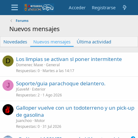
Acceder
Registrarse
Forums
Nuevos mensajes
Novedades
Nuevos mensajes
Última actividad
Los limpias se activan sl poner intermitente
D
Domenec Maxe
General
Respuestas
0
Martes a las 14:17
Soporte/guia parachoque delantero.
J
JGaveM
Exterior
Respuestas
2
1 Ago 2026
Galloper vuelve con un todoterreno y un pick-up
de gasolina
Juanchoo
Motor
Respuestas
0
31 Jul 2026